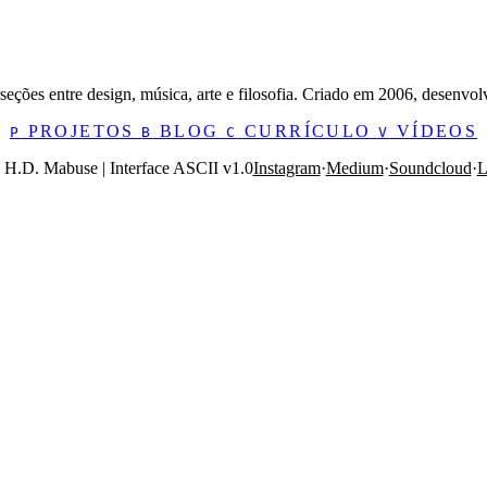
eções entre design, música, arte e filosofia. Criado em 2006, desenvol
PROJETOS
BLOG
CURRÍCULO
VÍDEOS
P
B
C
V
H.D. Mabuse | Interface ASCII v1.0
Instagram
·
Medium
·
Soundcloud
·
L