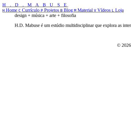
H . D . M A B U S E
Home
Currículo
Projetos
Blog
Material
Vídeos
Loja
H
C
P
B
M
V
L
design + música + arte + filosofia
H.D. Mabuse é um estúdio multidisciplinar que explora as inters
© 2026 