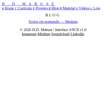
H . D . M A B U S E
Home
Currículo
Projetos
Blog
Material
Vídeos
Loja
H
C
P
B
M
V
L
BLOG
Textos em português — Medium
© 2026 H.D. Mabuse | Interface ASCII v1.0
Instagram
·
Medium
·
Soundcloud
·
LinkedIn