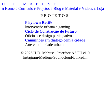
H . D . M A B U S E
Home
Currículo
Projetos
Blog
Material
Vídeos
Loja
H
C
P
B
M
V
L
PROJETOS
Playtown Recife
Intervenção urbana e gaming
Ciclo de Construção de Futuro
Oficinas e design participativo
Caminhões em diálogo com a cidade
Arte e mobilidade urbana
© 2026 H.D. Mabuse | Interface ASCII v1.0
Instagram
·
Medium
·
Soundcloud
·
LinkedIn