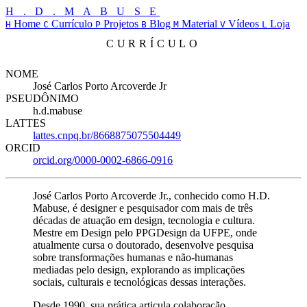
H . D . M A B U S E
Home
Currículo
Projetos
Blog
Material
Vídeos
Loja
H
C
P
B
M
V
L
CURRÍCULO
NOME
José Carlos Porto Arcoverde Jr
PSEUDÔNIMO
h.d.mabuse
LATTES
lattes.cnpq.br/8668875075504449
ORCID
orcid.org/0000-0002-6866-0916
José Carlos Porto Arcoverde Jr., conhecido como H.D.
Mabuse, é designer e pesquisador com mais de três
décadas de atuação em design, tecnologia e cultura.
Mestre em Design pelo PPGDesign da UFPE, onde
atualmente cursa o doutorado, desenvolve pesquisa
sobre transformações humanas e não-humanas
mediadas pelo design, explorando as implicações
sociais, culturais e tecnológicas dessas interações.
Desde 1990, sua prática articula colaboração,