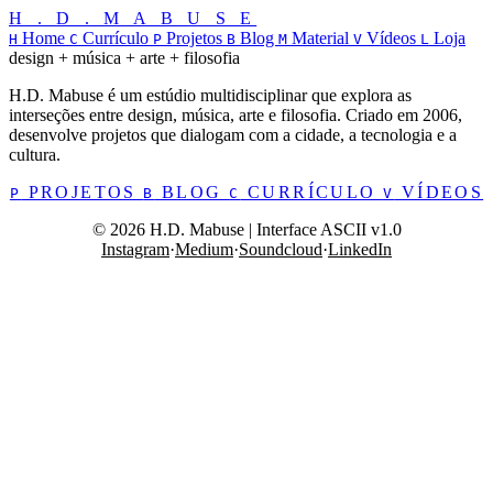
H . D . M A B U S E
Home
Currículo
Projetos
Blog
Material
Vídeos
Loja
H
C
P
B
M
V
L
design + música + arte + filosofia
H.D. Mabuse é um estúdio multidisciplinar que explora as
interseções entre design, música, arte e filosofia. Criado em 2006,
desenvolve projetos que dialogam com a cidade, a tecnologia e a
cultura.
PROJETOS
BLOG
CURRÍCULO
VÍDEOS
P
B
C
V
© 2026 H.D. Mabuse | Interface ASCII v1.0
Instagram
·
Medium
·
Soundcloud
·
LinkedIn